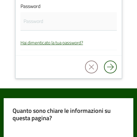
Password
Amministrazione
Trasparente
Hai dimenticato la tua password?
Tutti
gli
argomenti...
Seguici
su
Quanto sono chiare le informazioni su
questa pagina?
Valuta da 1 a 5 stelle