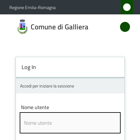
Vai al contenuto
Vai alla navigazione
Vai al footer
Regione Emilia-Romagna
Comune
Comune di Galliera
di
Galliera
Log In
Amministrazione
Novità
Accedi per iniziare la sessione
Servizi
Nome utente
Vivere
Galliera