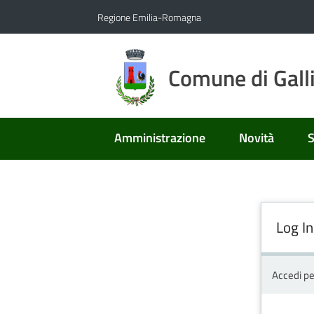
Vai al contenuto
Vai alla navigazione
Vai al footer
Regione Emilia-Romagna
Comune di Gall
Amministrazione
Novità
S
Log In
Accedi pe