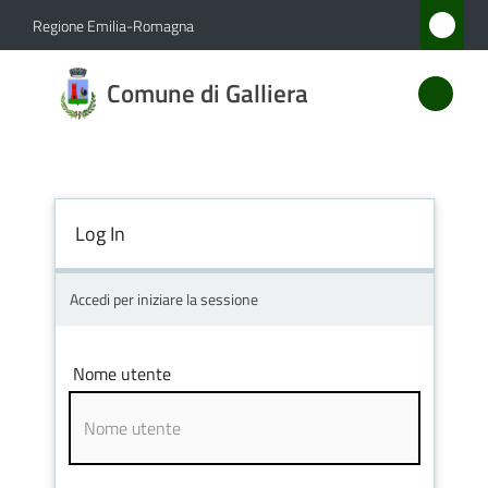
Vai al contenuto
Vai alla navigazione
Vai al footer
Regione Emilia-Romagna
Comune
Comune di Galliera
di
Galliera
Log In
Amministrazione
Novità
Accedi per iniziare la sessione
Servizi
Nome utente
Vivere
Galliera