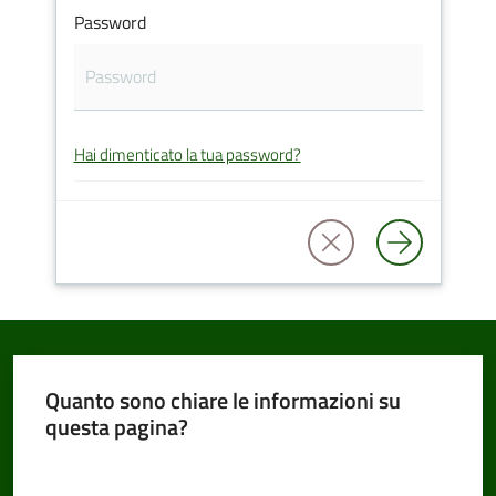
Password
Amministrazione
Trasparente
Hai dimenticato la tua password?
Tutti
gli
argomenti...
Seguici
su
Quanto sono chiare le informazioni su
questa pagina?
Valuta da 1 a 5 stelle