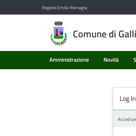
Vai al contenuto
Vai alla navigazione
Vai al footer
Regione Emilia-Romagna
Comune di Gall
Amministrazione
Novità
S
Log In
Accedi pe