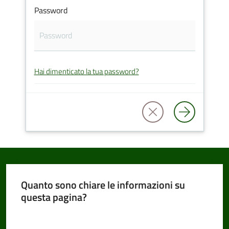
Password
Amministrazione
Trasparente
Hai dimenticato la tua password?
Tutti
gli
argomenti...
Seguici
su
Quanto sono chiare le informazioni su
questa pagina?
Valuta da 1 a 5 stelle