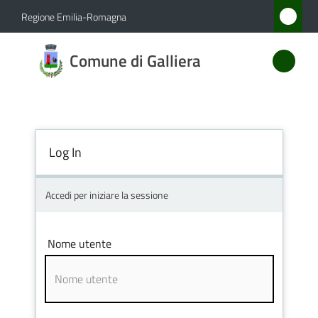
Vai al contenuto
Vai alla navigazione
Vai al footer
Regione Emilia-Romagna
Comune
Comune di Galliera
di
Galliera
Log In
Amministrazione
Novità
Accedi per iniziare la sessione
Servizi
Nome utente
Vivere
Galliera