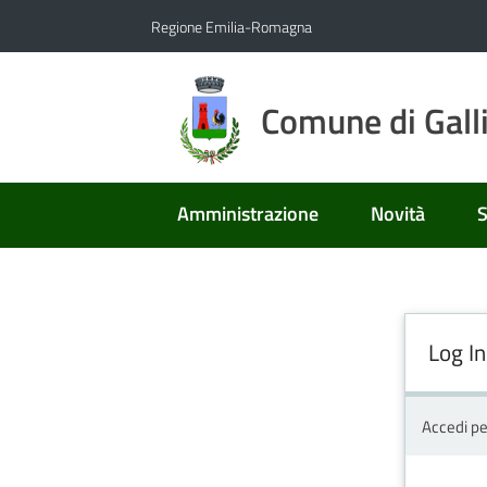
Vai al contenuto
Vai alla navigazione
Vai al footer
Regione Emilia-Romagna
Comune di Gall
Amministrazione
Novità
S
Log In
Accedi pe