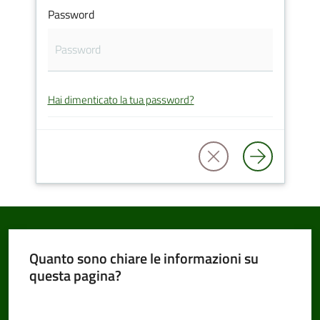
Password
Amministrazione
Trasparente
Hai dimenticato la tua password?
Tutti
gli
argomenti...
Seguici
su
Quanto sono chiare le informazioni su
questa pagina?
Valuta da 1 a 5 stelle