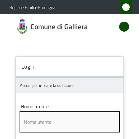
Vai al contenuto
Vai alla navigazione
Vai al footer
Regione Emilia-Romagna
Comune
Comune di Galliera
di
Galliera
Log In
Amministrazione
Novità
Accedi per iniziare la sessione
Servizi
Nome utente
Vivere
Galliera