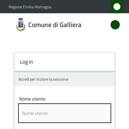
Vai al contenuto
Vai alla navigazione
Vai al footer
Regione Emilia-Romagna
Comune
Comune di Galliera
di
Galliera
Log In
Amministrazione
Novità
Accedi per iniziare la sessione
Servizi
Nome utente
Vivere
Galliera