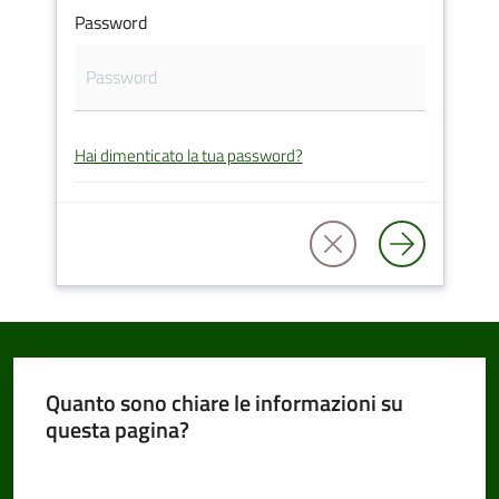
Password
Amministrazione
Trasparente
Hai dimenticato la tua password?
Tutti
gli
argomenti...
Seguici
su
Quanto sono chiare le informazioni su
questa pagina?
Valuta da 1 a 5 stelle