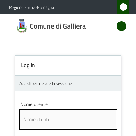
Vai al contenuto
Vai alla navigazione
Vai al footer
Regione Emilia-Romagna
Comune
Comune di Galliera
di
Galliera
Log In
Amministrazione
Novità
Accedi per iniziare la sessione
Servizi
Nome utente
Vivere
Galliera