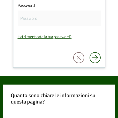
Password
Amministrazione
Trasparente
Hai dimenticato la tua password?
Tutti
gli
argomenti...
Seguici
su
Quanto sono chiare le informazioni su
questa pagina?
Valuta da 1 a 5 stelle