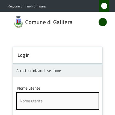
Vai al contenuto
Vai alla navigazione
Vai al footer
Regione Emilia-Romagna
Comune
Comune di Galliera
di
Galliera
Log In
Amministrazione
Novità
Accedi per iniziare la sessione
Servizi
Nome utente
Vivere
Galliera