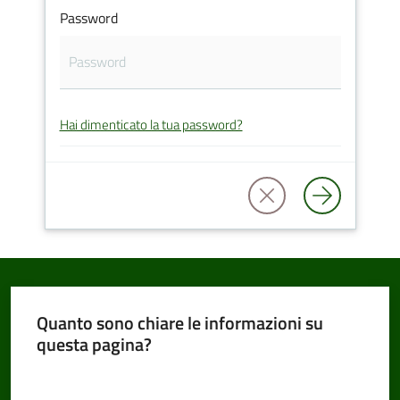
Password
Amministrazione
Trasparente
Hai dimenticato la tua password?
Tutti
gli
argomenti...
Seguici
su
Quanto sono chiare le informazioni su
questa pagina?
Valuta da 1 a 5 stelle