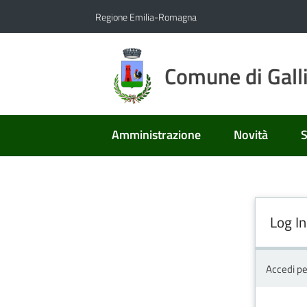
Vai al contenuto
Vai alla navigazione
Vai al footer
Regione Emilia-Romagna
Comune di Gall
Amministrazione
Novità
S
Log In
Accedi pe