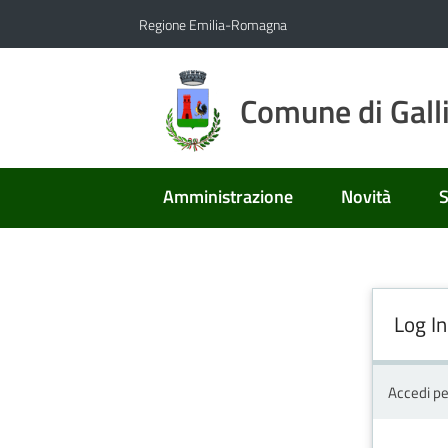
Vai al contenuto
Vai alla navigazione
Vai al footer
Regione Emilia-Romagna
Comune di Gall
Amministrazione
Novità
S
Log In
Accedi pe