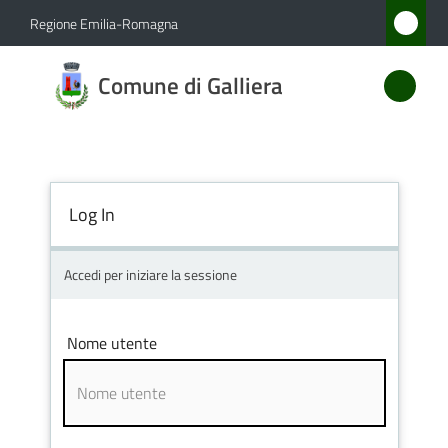
Vai al contenuto
Vai alla navigazione
Vai al footer
Regione Emilia-Romagna
Comune
Comune di Galliera
di
Galliera
Log In
Amministrazione
Novità
Accedi per iniziare la sessione
Servizi
Nome utente
Vivere
Galliera