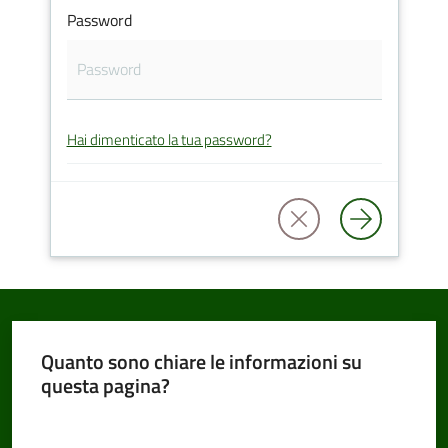
Password
Amministrazione
Trasparente
Hai dimenticato la tua password?
Tutti
gli
argomenti...
Seguici
su
Quanto sono chiare le informazioni su
questa pagina?
Valuta da 1 a 5 stelle