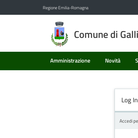
Vai al contenuto
Vai alla navigazione
Vai al footer
Regione Emilia-Romagna
Comune di Gall
Amministrazione
Novità
S
Log In
Accedi pe