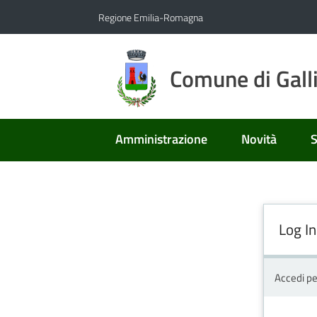
Vai al contenuto
Vai alla navigazione
Vai al footer
Regione Emilia-Romagna
Comune di Gall
Amministrazione
Novità
S
Log In
Accedi pe