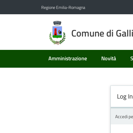
Vai al contenuto
Vai alla navigazione
Vai al footer
Regione Emilia-Romagna
Comune di Gall
Amministrazione
Novità
S
Log In
Accedi pe