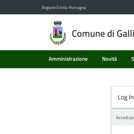
Vai al contenuto
Vai alla navigazione
Vai al footer
Regione Emilia-Romagna
Comune di Gall
Amministrazione
Novità
S
Log In
Accedi pe