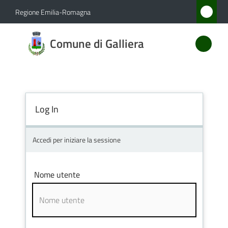
Vai al contenuto
Vai alla navigazione
Vai al footer
Regione Emilia-Romagna
Comune
Comune di Galliera
di
Galliera
Log In
Amministrazione
Novità
Accedi per iniziare la sessione
Servizi
Nome utente
Vivere
Galliera