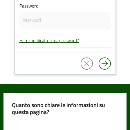
Password
Amministrazione
Trasparente
Hai dimenticato la tua password?
Tutti
gli
argomenti...
Seguici
su
Quanto sono chiare le informazioni su
questa pagina?
Valuta da 1 a 5 stelle