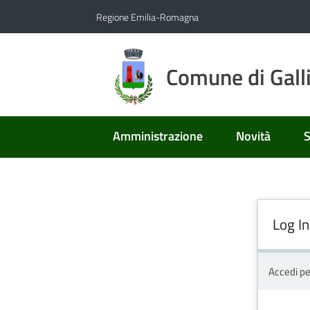
Vai al contenuto
Vai alla navigazione
Vai al footer
Regione Emilia-Romagna
Comune di Gall
Amministrazione
Novità
S
Log In
Accedi pe