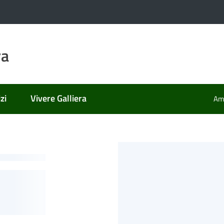
ra
zi
Vivere Galliera
Amm