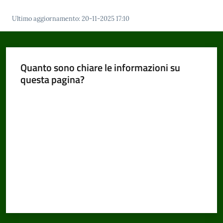
Ultimo aggiornamento
:
20-11-2025 17:10
Amministrazione
Trasparente
Quanto sono chiare le informazioni su
questa pagina?
Tutti
gli
Valuta da 1 a 5 stelle
argomenti...
Seguici
su