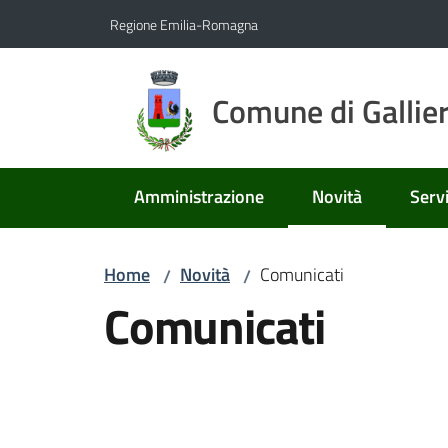
Vai al contenuto
Vai alla navigazione
Vai al footer
Regione Emilia-Romagna
Comune di Gallie
Amministrazione
Novità
Servi
Menu selezionato
Home
Novità
Comunicati
/
/
Comunicati