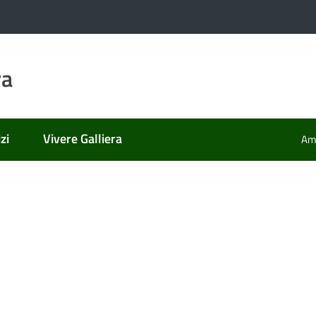
ra
zi
Vivere Galliera
Amm