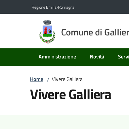
Vai al contenuto
Vai alla navigazione
Vai al footer
Regione Emilia-Romagna
Comune di Gallie
Amministrazione
Novità
Servi
Home
Vivere Galliera
/
Vivere Galliera