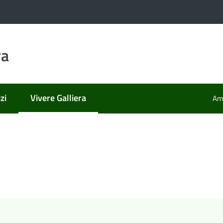
ra
zi
Vivere Galliera
Amm
Menu selezionato