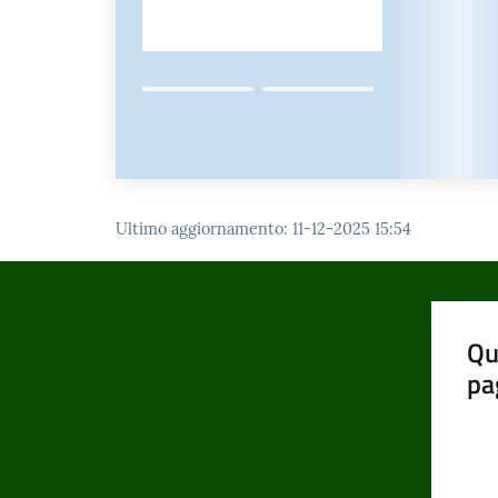
Ultimo aggiornamento
:
11-12-2025 15:54
Qu
pa
Valut