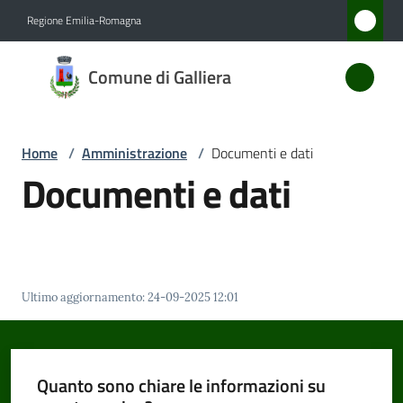
Vai al contenuto
Vai alla navigazione
Vai al footer
Regione Emilia-Romagna
Comune
Comune di Galliera
di
Galliera
Home
/
Amministrazione
/
Documenti e dati
Documenti e dati
Amministrazione
Menu selezionato
Novità
Servizi
Ultimo aggiornamento
:
24-09-2025 12:01
Vivere
Galliera
Quanto sono chiare le informazioni su