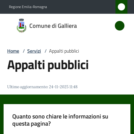
Vai al contenuto
Vai alla navigazione
Vai al footer
Regione Emilia-Romagna
Comune
Comune di Galliera
di
Galliera
Home
/
Servizi
/
Appalti pubblici
Appalti pubblici
Amministrazione
Novità
Ultimo aggiornamento
:
24-11-2025 11:48
Servizi
Menu selezionato
Vivere
Quanto sono chiare le informazioni su
Galliera
questa pagina?