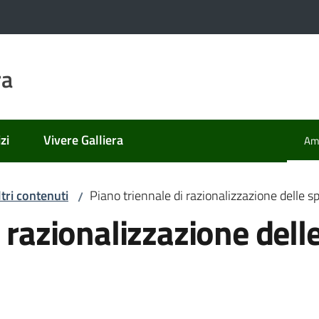
ra
zi
Vivere Galliera
Amm
Men
ltri contenuti
Piano triennale di razionalizzazione delle 
/
 razionalizzazione dell