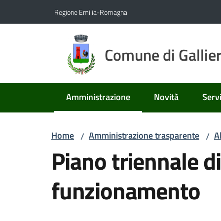
Vai al contenuto
Vai alla navigazione
Vai al footer
Regione Emilia-Romagna
Comune di Gallie
Amministrazione
Novità
Servi
Menu selezionato
Home
Amministrazione trasparente
A
/
/
Piano triennale di
funzionamento