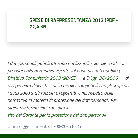
SPESE DI RAPPRESENTANZA 2012
(
PDF
-
Amministrazione
72,4 KB
)
Trasparente
Menu selezionato
Tutti
gli
I dati personali pubblicati sono riutilizzabili solo alle condizioni
argomenti...
previste dalla normativa vigente sul riuso dei dati pubblici (
Direttiva Comunitaria 2003/98/CE
e
D.Lgs. 36/2006
di
recepimento della stessa), in termini compatibili con gli scopi per
Seguici
i quali sono stati raccolti e registrati, e nel rispetto della
su
normativa in materia di protezione dei dati personali. Per
ulteriori informazioni consulta il
sito del Garante per la protezione dei dati personali
.
Ultimo aggiornamento
:
11-08-2025 10:25