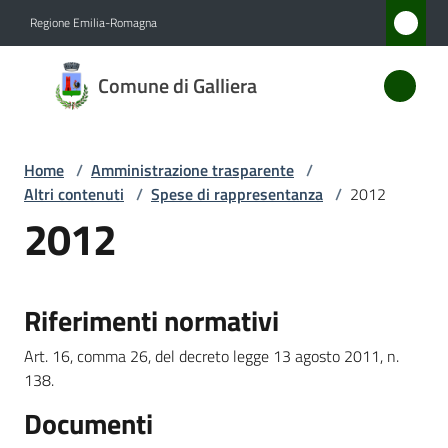
Vai al contenuto
Vai alla navigazione
Vai al footer
Regione Emilia-Romagna
Comune
Comune di Galliera
di
Galliera
Home
/
Amministrazione trasparente
/
Altri contenuti
/
Spese di rappresentanza
/
2012
Amministrazione
2012
Menu selezionato
Novità
Riferimenti normativi
Servizi
Art. 16, comma 26, del decreto legge 13 agosto 2011, n.
Vivere
138.
Galliera
Documenti