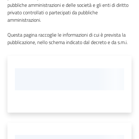
pubbliche amministrazioni e delle società e gli enti di diritto
privato controllati o partecipati da pubbliche
amministrazioni.
Amministrazione
Trasparente
Questa pagina raccoglie le informazioni di cui è prevista la
Menu selezionato
pubblicazione, nello schema indicato dal decreto e da s.m.i.
Tutti
gli
argomenti...
Seguici
su