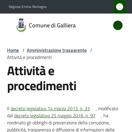
Vai al contenuto
Vai alla navigazione
Vai al footer
Regione Emilia-Romagna
Comune
Comune di Galliera
di
Galliera
Home
/
Amministrazione trasparente
/
Attività e procedimenti
Amministrazione
Attività e
Menu selezionato
Novità
procedimenti
Servizi
Il
decreto legislativo 14 marzo 2013, n. 33
, modificato
Vivere
dal
decreto legislativo 25 maggio 2016, n. 97
, ha
Galliera
riordinato gli obblighi di prevenzione della corruzione,
pubblicità, trasparenza e diffusione di informazioni delle