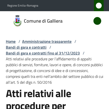
Vai al contenuto
Vai alla navigazione
Vai al footer
Regione Emilia-Romagna
Comune
Comune di Galliera
di
Galliera
Home
/
Amministrazione trasparente
/
Bandi di gara e contratti
/
Amministrazione
Bandi di gara e contratti fino al 31/12/2023
/
Menu selezionato
Atti relativi alle procedure per l’affidamento di appalti
pubblici di servizi, forniture, lavori e opere, di concorsi pubblici
Novità
di progettazione, di concorsi di idee e di concessioni,
compresi quelli tra enti nell'ambito del settore pubblico di cui
Servizi
all'art. 5 del dlgs n. 50/2016
Atti relativi alle
Vivere
Galliera
procedure per