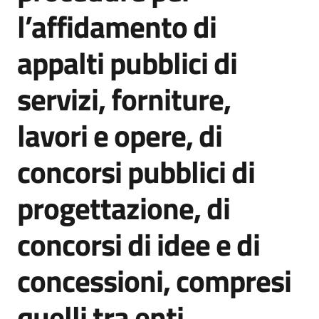
l’affidamento di
appalti pubblici di
Amministrazione
Trasparente
servizi, forniture,
Menu selezionato
Tutti
lavori e opere, di
gli
argomenti...
concorsi pubblici di
progettazione, di
Seguici
su
concorsi di idee e di
concessioni, compresi
quelli tra enti