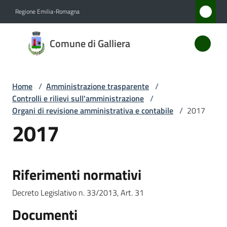
Vai al contenuto
Vai alla navigazione
Vai al footer
Regione Emilia-Romagna
Comune
Comune di Galliera
di
Galliera
Home
/
Amministrazione trasparente
/
Controlli e rilievi sull'amministrazione
/
Amministrazione
Organi di revisione amministrativa e contabile
/
2017
Menu selezionato
2017
Novità
Servizi
Riferimenti normativi
Vivere
Decreto Legislativo n. 33/2013, Art. 31
Galliera
Documenti