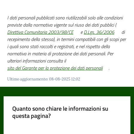
I dati personali pubblicati sono riutilizzabili solo alle condizioni
Amministrazione
previste dalla normativa vigente sul riuso dei dati pubblici (
Trasparente
Direttiva Comunitaria 2003/98/CE
e
D.Lgs. 36/2006
di
Menu selezionato
recepimento della stessa), in termini compatibili con gli scopi per
i quali sono stati raccolti e registrati, e nel rispetto della
Tutti
normativa in materia di protezione dei dati personali. Per
gli
ulteriori informazioni consulta il
argomenti...
sito del Garante per la protezione dei dati personali
.
Ultimo aggiornamento
:
08-08-2025 12:02
Seguici
su
Quanto sono chiare le informazioni su
questa pagina?
Valuta da 1 a 5 stelle