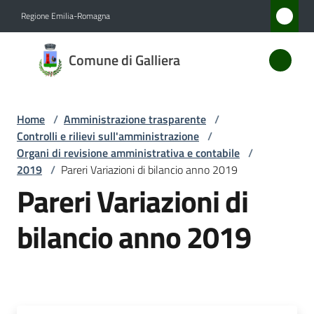
Vai al contenuto
Vai alla navigazione
Vai al footer
Regione Emilia-Romagna
Comune
Comune di Galliera
di
Galliera
Home
/
Amministrazione trasparente
/
Controlli e rilievi sull'amministrazione
/
Amministrazione
Organi di revisione amministrativa e contabile
/
Menu selezionato
2019
/
Pareri Variazioni di bilancio anno 2019
Pareri Variazioni di
Novità
bilancio anno 2019
Servizi
Vivere
Galliera