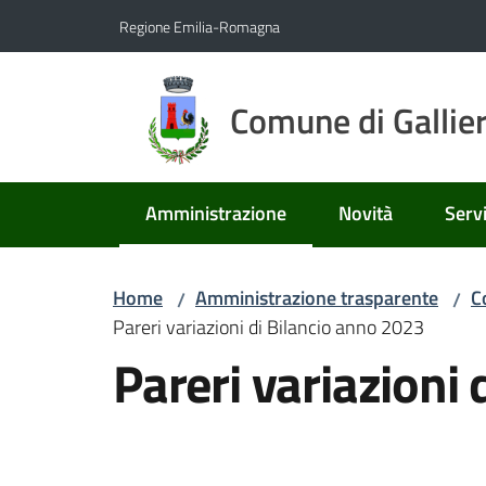
Vai al contenuto
Vai alla navigazione
Vai al footer
Regione Emilia-Romagna
Comune di Gallie
Amministrazione
Novità
Servi
Menu selezionato
Home
Amministrazione trasparente
C
/
/
Pareri variazioni di Bilancio anno 2023
Pareri variazioni