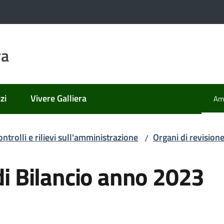
ra
zi
Vivere Galliera
Amm
Men
ontrolli e rilievi sull'amministrazione
Organi di revision
/
 di Bilancio anno 2023