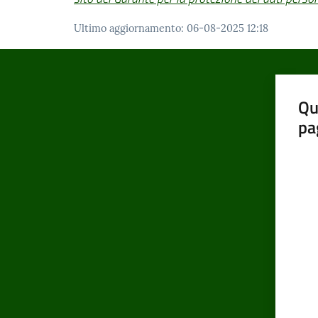
Ultimo aggiornamento
:
06-08-2025 12:18
Qu
pa
Valut