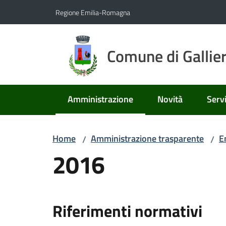
Vai al contenuto
Vai alla navigazione
Vai al footer
Regione Emilia-Romagna
Comune di Gallie
Amministrazione
Novità
Servi
Menu selezionato
Home
Amministrazione trasparente
E
/
/
2016
Riferimenti normativi