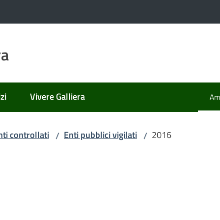
ra
zi
Vivere Galliera
Amm
Men
nti controllati
Enti pubblici vigilati
2016
/
/