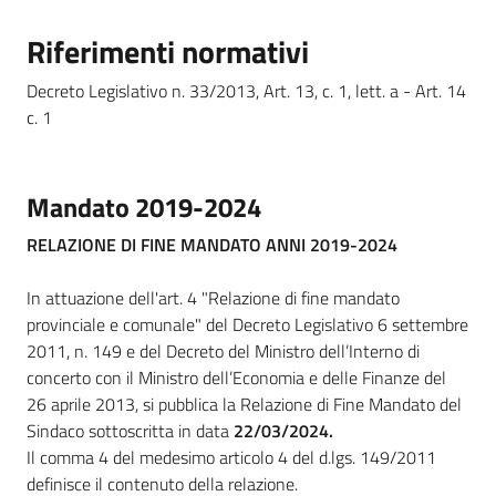
Riferimenti normativi
Amministrazione
Decreto Legislativo n. 33/2013, Art. 13, c. 1, lett. a - Art. 14
Trasparente
c. 1
Menu selezionato
Tutti
Mandato 2019-2024
gli
argomenti...
RELAZIONE DI FINE MANDATO ANNI 2019-2024
In attuazione dell'art. 4 "Relazione di fine mandato
provinciale e comunale" del Decreto Legislativo 6 settembre
Seguici
2011, n. 149 e del Decreto del Ministro dell’Interno di
su
concerto con il Ministro dell’Economia e delle Finanze del
26 aprile 2013, si pubblica la Relazione di Fine Mandato del
Sindaco sottoscritta in data
22/03/2024.
Il comma 4 del medesimo articolo 4 del d.lgs. 149/2011
definisce il contenuto della relazione.