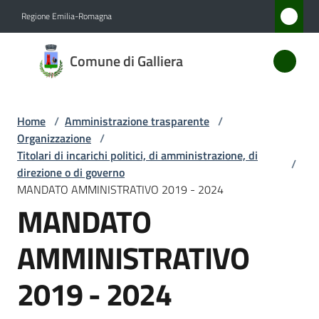
Vai al contenuto
Vai alla navigazione
Vai al footer
Regione Emilia-Romagna
Comune
Comune di Galliera
di
Galliera
Home
/
Amministrazione trasparente
/
Organizzazione
/
Amministrazione
Titolari di incarichi politici, di amministrazione, di
/
Menu selezionato
direzione o di governo
MANDATO AMMINISTRATIVO 2019 - 2024
Novità
MANDATO
Servizi
AMMINISTRATIVO
Vivere
2019 - 2024
Galliera