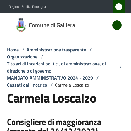
Vai al contenuto
Vai alla navigazione
Vai al footer
Regione Emilia-Romagna
Comune
Comune di Galliera
di
Galliera
Home
/
Amministrazione trasparente
/
Organizzazione
/
Amministrazione
Titolari di incarichi politici, di amministrazione, di
/
Menu selezionato
direzione o di governo
MANDATO AMMINISTRATIVO 2024 - 2029
/
Novità
Cessati dall'incarico
/
Carmela Loscalzo
Carmela Loscalzo
Servizi
Vivere
Galliera
Consigliere di maggioranza
(cessato dal 24/12/2022)