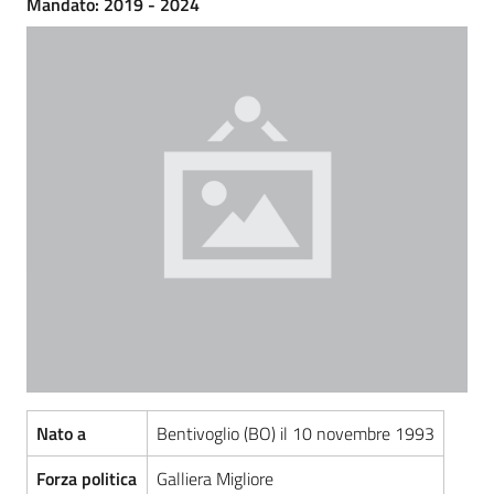
Mandato: 2019 - 2024
Amministrazione
Trasparente
Menu selezionato
Tutti
gli
argomenti...
Seguici
su
Nato a
Bentivoglio (BO) il 10 novembre 1993
Forza politica
Galliera Migliore