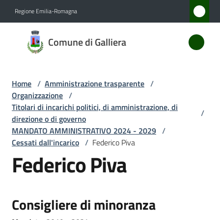
Vai al contenuto
Vai alla navigazione
Vai al footer
Regione Emilia-Romagna
Comune
Comune di Galliera
di
Galliera
Home
/
Amministrazione trasparente
/
Organizzazione
/
Amministrazione
Titolari di incarichi politici, di amministrazione, di
/
Menu selezionato
direzione o di governo
MANDATO AMMINISTRATIVO 2024 - 2029
/
Novità
Cessati dall'incarico
/
Federico Piva
Federico Piva
Servizi
Vivere
Galliera
Consigliere di minoranza