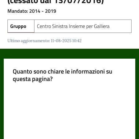
Mandato: 2014 - 2019
Amministrazione
Gruppo
Centro Sinistra Insieme per Galliera
Trasparente
Menu selezionato
Ultimo aggiornamento
:
11-08-2025 10:42
Tutti
gli
argomenti...
Quanto sono chiare le informazioni su
questa pagina?
Valuta da 1 a 5 stelle
Seguici
su