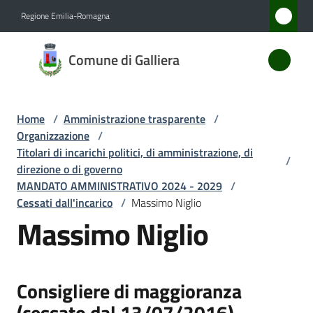
Vai al contenuto
Vai alla navigazione
Vai al footer
Regione Emilia-Romagna
Comune
Comune di Galliera
di
Galliera
Home
/
Amministrazione trasparente
/
Organizzazione
/
Amministrazione
Titolari di incarichi politici, di amministrazione, di
/
Menu selezionato
direzione o di governo
MANDATO AMMINISTRATIVO 2024 - 2029
/
Novità
Cessati dall'incarico
/
Massimo Niglio
Massimo Niglio
Servizi
Vivere
Galliera
Consigliere di maggioranza
(cessato dal 13/07/2016)