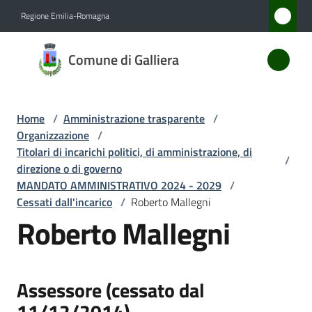
Vai al contenuto
Vai alla navigazione
Vai al footer
Regione Emilia-Romagna
Comune
Comune di Galliera
di
Galliera
Home
/
Amministrazione trasparente
/
Organizzazione
/
Amministrazione
Titolari di incarichi politici, di amministrazione, di
/
Menu selezionato
direzione o di governo
MANDATO AMMINISTRATIVO 2024 - 2029
/
Novità
Cessati dall'incarico
/
Roberto Mallegni
Roberto Mallegni
Servizi
Vivere
Galliera
Assessore (cessato dal
11/12/2014)