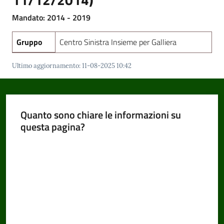
Mandato: 2014 - 2019
Amministrazione
Gruppo
Centro Sinistra Insieme per Galliera
Trasparente
Menu selezionato
Ultimo aggiornamento
:
11-08-2025 10:42
Tutti
gli
argomenti...
Quanto sono chiare le informazioni su
questa pagina?
Valuta da 1 a 5 stelle
Seguici
su