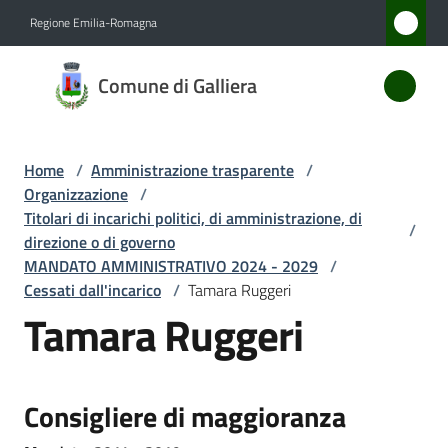
Vai al contenuto
Vai alla navigazione
Vai al footer
Regione Emilia-Romagna
Comune
Comune di Galliera
di
Galliera
Home
/
Amministrazione trasparente
/
Organizzazione
/
Amministrazione
Titolari di incarichi politici, di amministrazione, di
/
Menu selezionato
direzione o di governo
MANDATO AMMINISTRATIVO 2024 - 2029
/
Novità
Cessati dall'incarico
/
Tamara Ruggeri
Tamara Ruggeri
Servizi
Vivere
Galliera
Consigliere di maggioranza