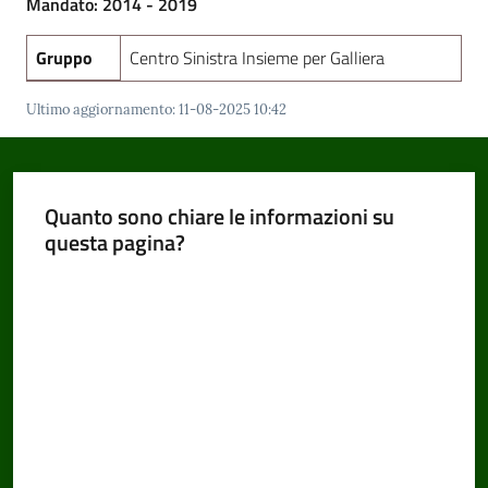
Mandato: 2014 - 2019
Gruppo
Centro Sinistra Insieme per Galliera
Amministrazione
Ultimo aggiornamento
:
11-08-2025 10:42
Trasparente
Menu selezionato
Tutti
gli
Quanto sono chiare le informazioni su
argomenti...
questa pagina?
Valuta da 1 a 5 stelle
Seguici
su