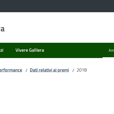
ra
zi
Vivere Galliera
Amm
Men
erformance
Dati relativi ai premi
2018
/
/