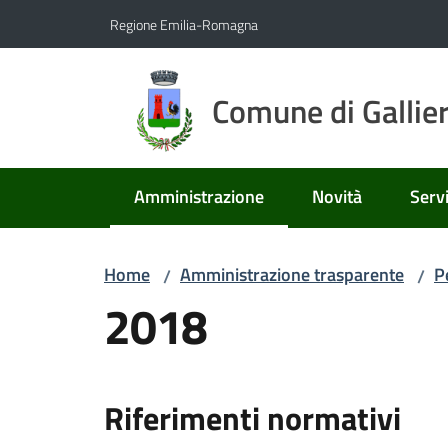
Vai al contenuto
Vai alla navigazione
Vai al footer
Regione Emilia-Romagna
Comune di Gallie
Amministrazione
Novità
Servi
Menu selezionato
Home
Amministrazione trasparente
P
/
/
2018
Riferimenti normativi