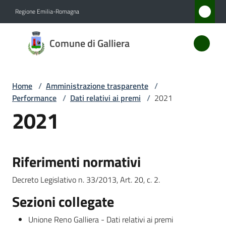
Vai al contenuto
Vai alla navigazione
Vai al footer
Regione Emilia-Romagna
Comune
Comune di Galliera
di
Galliera
Home
/
Amministrazione trasparente
/
Performance
/
Dati relativi ai premi
/
2021
Amministrazione
2021
Menu selezionato
Novità
Riferimenti normativi
Servizi
Decreto Legislativo n. 33/2013, Art. 20, c. 2.
Vivere
Sezioni collegate
Galliera
Unione Reno Galliera - Dati relativi ai premi