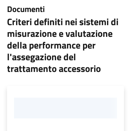
Documenti
Criteri definiti nei sistemi di
Amministrazione
misurazione e valutazione
Trasparente
Menu selezionato
della performance per
Tutti
l'assegazione del
gli
argomenti...
trattamento accessorio
Seguici
su