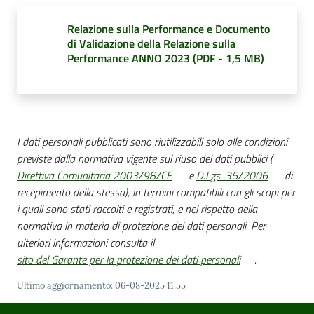
Relazione sulla Performance e Documento
di Validazione della Relazione sulla
Amministrazione
Performance ANNO 2023
(
PDF
-
1,5 MB
)
Trasparente
Menu selezionato
Tutti
gli
I dati personali pubblicati sono riutilizzabili solo alle condizioni
argomenti...
previste dalla normativa vigente sul riuso dei dati pubblici (
Direttiva Comunitaria 2003/98/CE
e
D.Lgs. 36/2006
di
recepimento della stessa), in termini compatibili con gli scopi per
Seguici
i quali sono stati raccolti e registrati, e nel rispetto della
su
normativa in materia di protezione dei dati personali. Per
ulteriori informazioni consulta il
sito del Garante per la protezione dei dati personali
.
Ultimo aggiornamento
:
06-08-2025 11:55