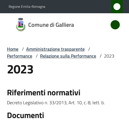
Vai al contenuto
Vai alla navigazione
Vai al footer
Regione Emilia-Romagna
Comune
Comune di Galliera
di
Galliera
Home
/
Amministrazione trasparente
/
Performance
/
Relazione sulla Performance
/
2023
Amministrazione
2023
Menu selezionato
Novità
Riferimenti normativi
Servizi
Decreto Legislativo n. 33/2013, Art. 10, c. 8, lett. b.
Vivere
Documenti
Galliera