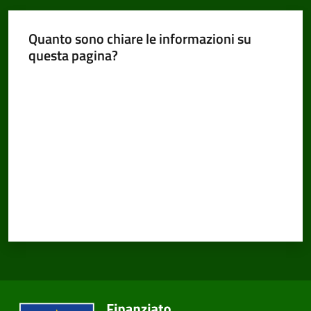
Quanto sono chiare le informazioni su
questa pagina?
Amministrazione
Trasparente
Valuta da 1 a 5 stelle
Menu selezionato
Tutti
gli
argomenti...
Seguici
su