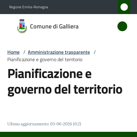
Vai al contenuto
Vai alla navigazione
Vai al footer
Regione Emilia-Romagna
Comune
Comune di Galliera
di
Galliera
Home
/
Amministrazione trasparente
/
Pianificazione e governo del territorio
Amministrazione
Pianificazione e
Menu selezionato
Novità
governo del territorio
Servizi
Vivere
Galliera
Ultimo aggiornamento
:
03-06-2026 10:21