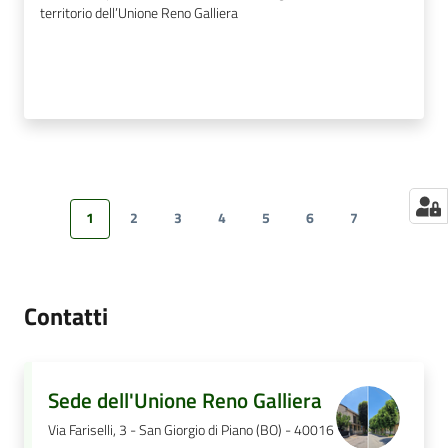
territorio dell’Unione Reno Galliera
1
2
3
4
5
6
7
Pagina precedente
Pagina
Pagina
Pagina
Pagina
Pagina
Pagina
Pagina
Pagina s
Contatti
Sede dell'Unione Reno Galliera
Via Fariselli, 3 - San Giorgio di Piano (BO) - 40016