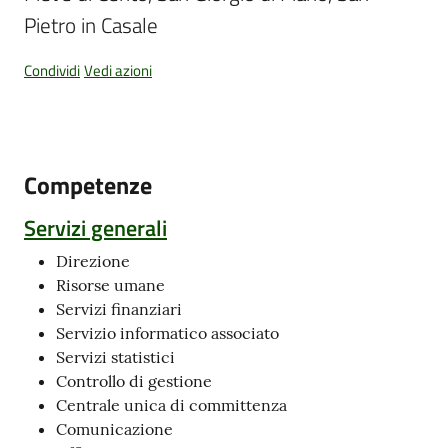
Pietro in Casale
Condividi
Vedi azioni
Amministrazione
Trasparente
Tutti
Competenze
gli
argomenti...
Servizi generali
Direzione
Risorse umane
Seguici
Servizi finanziari
su
Servizio informatico associato
Servizi statistici
Controllo di gestione
Centrale unica di committenza
Comunicazione