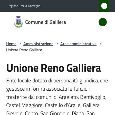
Vai al contenuto
Vai alla navigazione
Vai al footer
Regione Emilia-Romagna
Comune
Comune di Galliera
di
Galliera
Home
/
Amministrazione
/
Aree amministrative
/
Unione Reno Galliera
Amministrazione
Menu selezionato
Unione Reno Galliera
Salta al contenuto
Novità
Ente locale dotato di personalità giuridica, che 
Servizi
gestisce in forma associata le funzioni 
trasferite dai comuni di Argelato, Bentivoglio, 
Vivere
Galliera
Castel Maggiore, Castello d'Argile, Galliera, 
Pieve di Cento, San Giorgio di Piano, San 