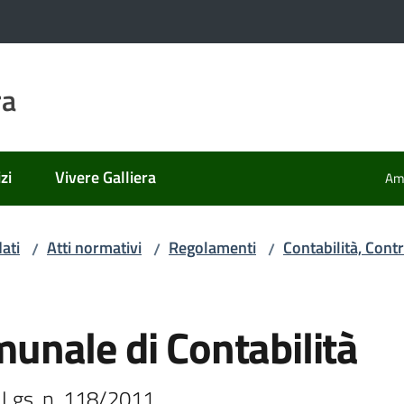
ra
zi
Vivere Galliera
Amm
ati
Atti normativi
Regolamenti
Contabilità, Cont
/
/
/
nale di Contabilità
D.Lgs. n. 118/2011