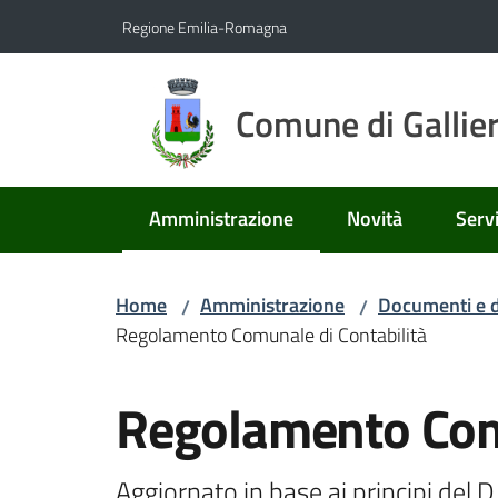
Vai al contenuto
Vai alla navigazione
Vai al footer
Regione Emilia-Romagna
Comune di Gallie
Amministrazione
Novità
Servi
Menu selezionato
Home
Amministrazione
Documenti e d
/
/
Regolamento Comunale di Contabilità
Salta al contenuto
Regolamento Comu
Aggiornato in base ai principi del 