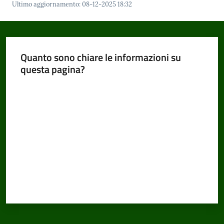
Ultimo aggiornamento
:
08-12-2025 18:32
Amministrazione
Trasparente
Quanto sono chiare le informazioni su
questa pagina?
Tutti
Valuta da 1 a 5 stelle
gli
argomenti...
Seguici
su