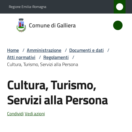
Vai al contenuto
Vai alla navigazione
Vai al footer
Regione Emilia-Romagna
Comune
Comune di Galliera
di
Galliera
Home
/
Amministrazione
/
Documenti e dati
/
Atti normativi
/
Regolamenti
/
Amministrazione
Cultura, Turismo, Servizi alla Persona
Menu selezionato
Cultura, Turismo,
Novità
Servizi alla Persona
Servizi
Vivere
Condividi
Vedi azioni
Galliera