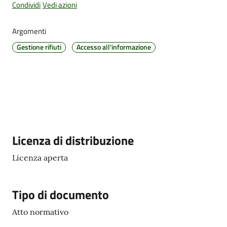
Condividi
Vedi azioni
Argomenti
Amministrazione
Gestione rifiuti
Accesso all'informazione
Trasparente
Tutti
gli
argomenti...
Descrizione
Licenza di distribuzione
Seguici
Licenza aperta
su
Tipo di documento
Atto normativo