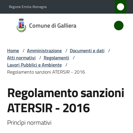
Vai al contenuto
Vai alla navigazione
Vai al footer
Regione Emilia-Romagna
Comune
Comune di Galliera
di
Galliera
Home
/
Amministrazione
/
Documenti e dati
/
Atti normativi
/
Regolamenti
/
Amministrazione
Lavori Pubblici e Ambiente
/
Menu selezionato
Regolamento sanzioni ATERSIR - 2016
Novità
Regolamento sanzioni
Salta al contenuto
Servizi
ATERSIR - 2016
Vivere
Galliera
Princìpi normativi