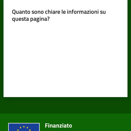
Quanto sono chiare le informazioni su
questa pagina?
Amministrazione
Valuta da 1 a 5 stelle
Trasparente
Tutti
gli
argomenti...
Seguici
su