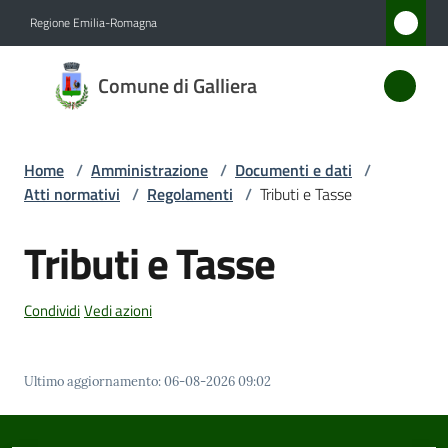
Vai al contenuto
Vai alla navigazione
Vai al footer
Regione Emilia-Romagna
Comune
Comune di Galliera
di
Galliera
Home
/
Amministrazione
/
Documenti e dati
/
Atti normativi
/
Regolamenti
/
Tributi e Tasse
Amministrazione
Menu selezionato
Tributi e Tasse
Novità
Condividi
Vedi azioni
Servizi
Vivere
Ultimo aggiornamento
:
06-08-2026 09:02
Galliera