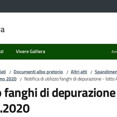
ra
zi
Vivere Galliera
Amm
ati
Documenti albo pretorio
Altri atti
Spandiment
/
/
/
Anno 2020
Notifica di utilizzo fanghi di depurazione - lott
/
zo fanghi di depurazione 
6.2020