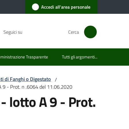
Accedi all'area personale
Seguici su
Cerca
inistrazione Trasparente
Tutti gli argomenti...
i di Fanghi o Digestato
/
o A 9 - Prot. n .6064 del 11.06.2020
- lotto A 9 - Prot.