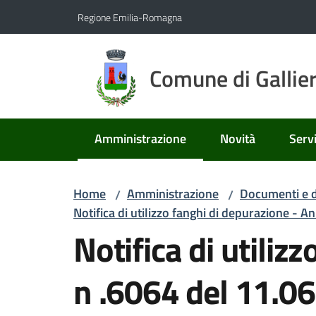
Vai al contenuto
Vai alla navigazione
Vai al footer
Regione Emilia-Romagna
Comune di Gallie
Amministrazione
Novità
Servi
Menu selezionato
Home
Amministrazione
Documenti e d
/
/
Notifica di utilizzo fanghi di depurazione - 
Notifica di utiliz
n .6064 del 11.0