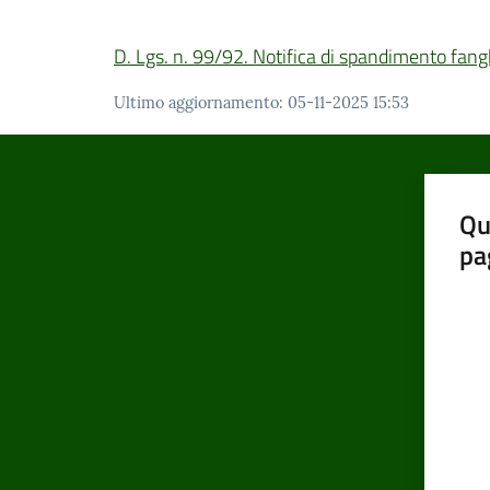
D. Lgs. n. 99/92. Notifica di spandimento fang
Ultimo aggiornamento
:
05-11-2025 15:53
Qu
pa
Valut