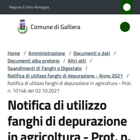
Vai al contenuto
Vai alla navigazione
Vai al footer
Regione Emilia-Romagna
Comune
Comune di Galliera
di
Galliera
Home
/
Amministrazione
/
Documenti e dati
/
Documenti albo pretorio
/
Altri atti
/
Amministrazione
Spandimenti di Fanghi o Digestato
/
Menu selezionato
Notifica di utilizzo fanghi di depurazione - Anno 2021
/
Notifica di utilizzo fanghi di depurazione in agricoltura - Prot.
Novità
n. 10146 del 02.10.2021
Notifica di utilizzo
Servizi
fanghi di depurazione
Vivere
Galliera
in agricoltura - Prot. n.