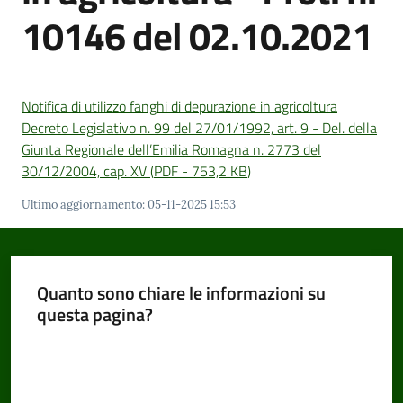
10146 del 02.10.2021
Amministrazione
Trasparente
Notifica di utilizzo fanghi di depurazione in agricoltura
Decreto Legislativo n. 99 del 27/01/1992, art. 9 - Del. della
Tutti
Giunta Regionale dell’Emilia Romagna n. 2773 del
gli
30/12/2004, cap. XV
(
PDF
-
753,2 KB
)
argomenti...
Ultimo aggiornamento
:
05-11-2025 15:53
Seguici
su
Quanto sono chiare le informazioni su
questa pagina?
Valuta da 1 a 5 stelle